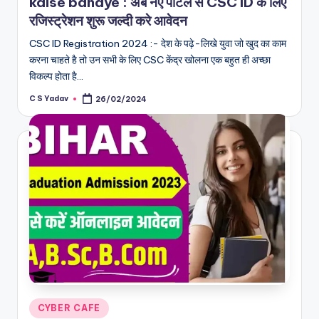
kaise banaye : अब नए पोर्टल से CSC ID के लिए
रजिस्ट्रेशन शुरू जल्दी करे आवेदन
CSC ID Registration 2024 :- देश के पढ़े-लिखे युवा जो खुद का काम
करना चाहते है तो उन सभी के लिए CSC केंद्र खोलना एक बहुत ही अच्छा
विकल्प होता है…
C S Yadav
26/02/2024
Posted
by
Posted
CYBER CAFE