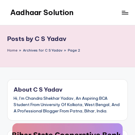
Aadhaar Solution
Skip
to
A
content
Complete
Online
Posts by C S Yadav
Solution
Home
»
Archives for C S Yadav
»
Page 2
About C S Yadav
Hi, I’m Chandra Shekhar Yadav, An Aspiring BCA
Student From University Of Kolkata, West Bengal, And
A Professional Blogger From Patna, Bihar, India.