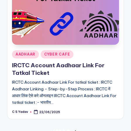
Posted
AADHAAR
CYBER CAFE
in
IRCTC Account Aadhaar Link For
Tatkal Ticket
IRCTC Account Aadhaar Link For tatkal ticket : IRCTC
Aadhaar Linking – Step-by-Step Process : IRCTC में
आधार लिंक ऐसे करे ऑनलाइन IRCTC Account Aadhaar Link For
tatkal ticket :- भारतीय…
C S Yadav
22/06/2025
Posted
by