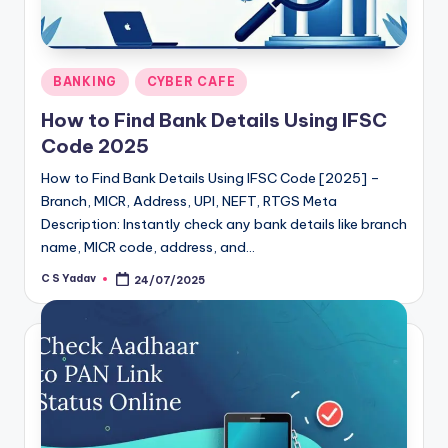
Posted
BANKING
CYBER CAFE
in
How to Find Bank Details Using IFSC
Code 2025
How to Find Bank Details Using IFSC Code [2025] –
Branch, MICR, Address, UPI, NEFT, RTGS Meta
Description: Instantly check any bank details like branch
name, MICR code, address, and…
C S Yadav
24/07/2025
Posted
by