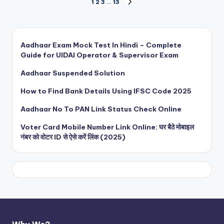
Posts
1
2
3
…
13
NEXT
PAGE
pagination
Aadhaar Exam Mock Test In Hindi – Complete
Guide for UIDAI Operator & Supervisor Exam
Aadhaar Suspended Solution
How to Find Bank Details Using IFSC Code 2025
Aadhaar No To PAN Link Status Check Online
Voter Card Mobile Number Link Online: घर बैठे मोबाइल
नंबर को वोटर ID से ऐसे करें लिंक (2025)