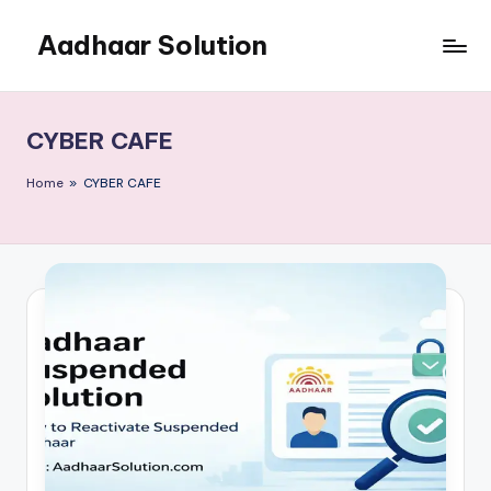
Aadhaar Solution
Skip
to
A
content
Complete
Online
CYBER CAFE
Solution
Home
»
CYBER CAFE