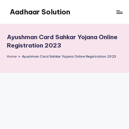
Aadhaar Solution
Skip
to
A
content
Complete
Online
Ayushman Card Sahkar Yojana Online
Solution
Registration 2023
Home
»
Ayushman Card Sahkar Yojana Online Registration 2023