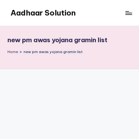
Aadhaar Solution
Skip
to
A
content
Complete
Online
new pm awas yojana gramin list
Solution
Home
»
new pm awas yojana gramin list