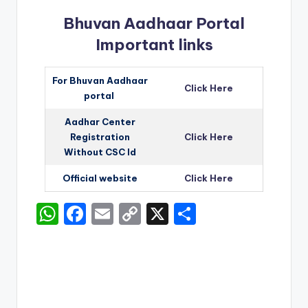
Bhuvan Aadhaar Portal
Important links
For Bhuvan Aadhaar
Click Here
portal
Aadhar Center
Registration
Click Here
Without CSC Id
Official website
Click Here
W
F
E
C
X
S
h
a
m
o
h
a
c
ai
p
ar
ts
e
l
y
e
A
b
Li