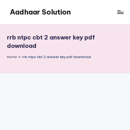
Aadhaar Solution
Skip
to
A
content
Complete
Online
rrb ntpc cbt 2 answer key pdf
Solution
download
Home
»
rrb ntpc cbt 2 answer key pdf download