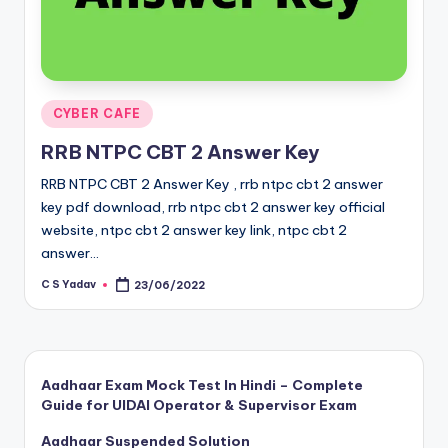
Posted
CYBER CAFE
in
RRB NTPC CBT 2 Answer Key
RRB NTPC CBT 2 Answer Key , rrb ntpc cbt 2 answer
key pdf download, rrb ntpc cbt 2 answer key official
website, ntpc cbt 2 answer key link, ntpc cbt 2
answer…
C S Yadav
23/06/2022
Posted
by
Aadhaar Exam Mock Test In Hindi – Complete
Guide for UIDAI Operator & Supervisor Exam
Aadhaar Suspended Solution