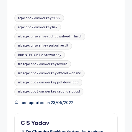
Tags:
ntpc cbt 2 answer key 2022
ntpc cbt 2 answer key link
rrb ntpc answer key pdf download in hindi
rrb ntpc answer key sarkari result
RRB NTPC CBT 2 Answer Key
rrb ntpc cbt 2 answer key level 5
rrb ntpc cbt 2 answer key official website
rrb ntpc cbt 2 answer key pdf download
rrb ntpc cbt 2 answer key secunderabad
Last updated on 23/06/2022
C S Yadav
Hi, I’m Chandra Shekhar Yadav, An Aspiring