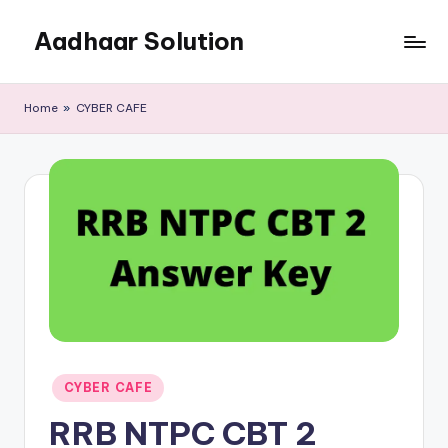
Aadhaar Solution
Skip
to
A
content
Complete
Home
»
CYBER CAFE
Online
Solution
Posted
CYBER CAFE
in
RRB NTPC CBT 2