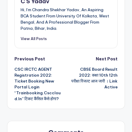
C S Yadav
Hi, I’m Chandra Shekhar Yadav, An Aspiring
BCA Student From University Of Kolkata, West
Bengal, And A Professional Blogger From
Patna, Bihar, India.
View All Posts
Post
Previous Post
Next Post
CSC IRCTC AGENT
CBSE Board Result
navigation
Registration 2022:
2022: कक्षा 10th 12th
Ticket Booking New
परीक्षा रिजल्ट आज जारी । Link
Portal Login
Active
“Trainbooking.Cscclou
d.In” टिकट कैंसिल कैसे होगा?