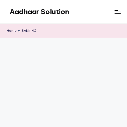
Aadhaar Solution
Skip
to
A
content
Complete
Home
»
BANKING
Online
Solution