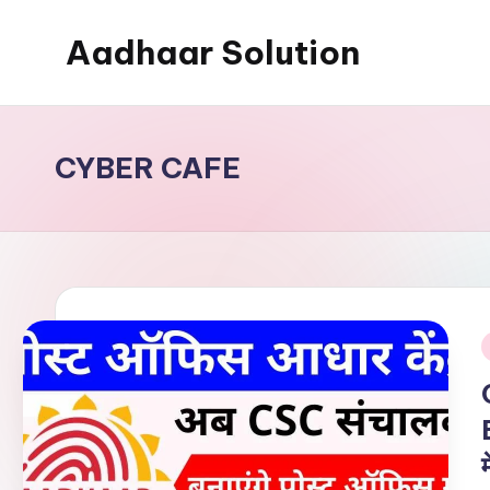
Aadhaar Solution
Skip
to
A
content
Complete
Online
CYBER CAFE
Solution
i
म