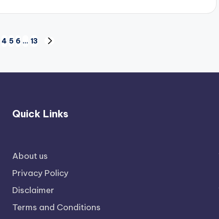
y
4
5
6
…
13
S
NEXT
PAGE
Quick Links
About us
Privacy Policy
Disclaimer
Terms and Conditions