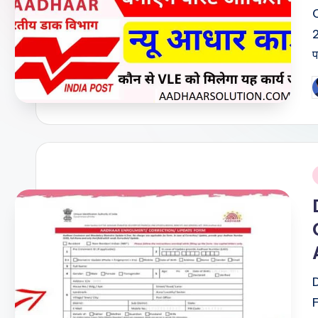
2
प
P
b
i