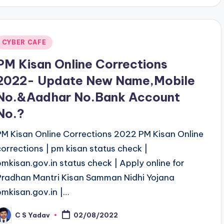
Posted
CYBER CAFE
n
PM Kisan Online Corrections
2022- Update New Name,Mobile
No.&Aadhar No.Bank Account
No.?
PM Kisan Online Corrections 2022 PM Kisan Online
corrections | pm kisan status check |
pmkisan.gov.in status check | Apply online for
Pradhan Mantri Kisan Samman Nidhi Yojana
pmkisan.gov.in |…
C S Yadav
02/08/2022
osted