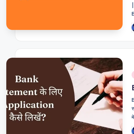
P
b
i
B
स
म
P