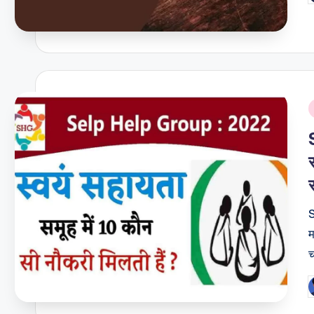
b
i
म
च
P
b