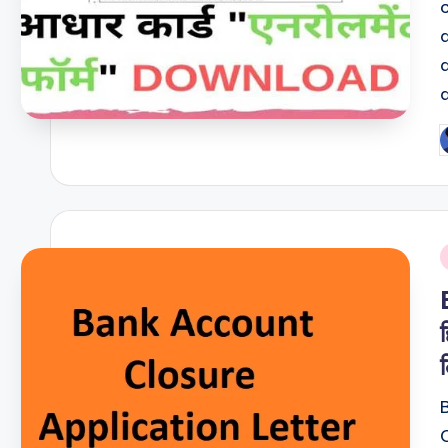
P
b
i
C