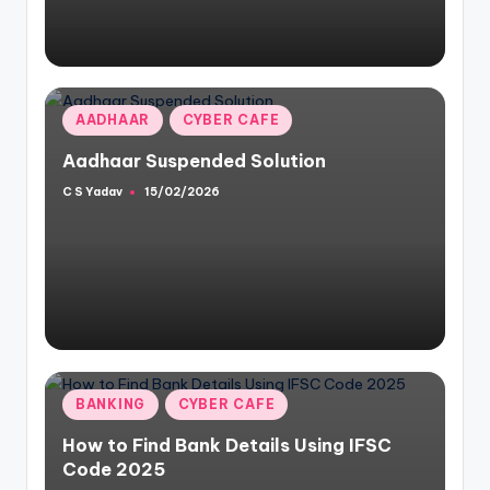
Posted
AADHAAR
CYBER CAFE
in
Aadhaar Suspended Solution
C S Yadav
15/02/2026
Posted
by
Posted
BANKING
CYBER CAFE
in
How to Find Bank Details Using IFSC
Code 2025