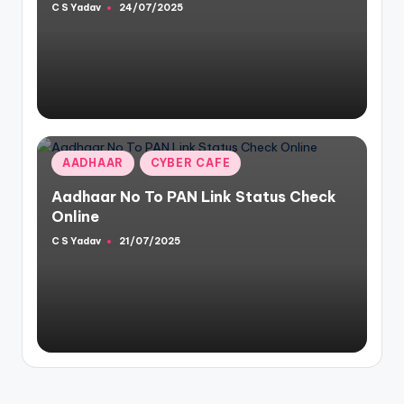
C S Yadav
24/07/2025
Posted
by
Posted
AADHAAR
CYBER CAFE
in
Aadhaar No To PAN Link Status Check
Online
C S Yadav
21/07/2025
Posted
by