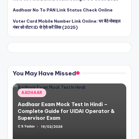
Aadhaar No To PAN Link Status Check Online
Voter Card Mobile Number Link Online: घर बैठे मोबाइल
नंबर को वोटर ID से ऐसे करें लिंक (2025)
You May Have Missed
Posted
AADHAAR
in
Aadhaar Exam Mock Test In Hindi –
Complete Guide for UIDAI Operator &
Supervisor Exam
C S Yadav
19/02/2026
Posted
by