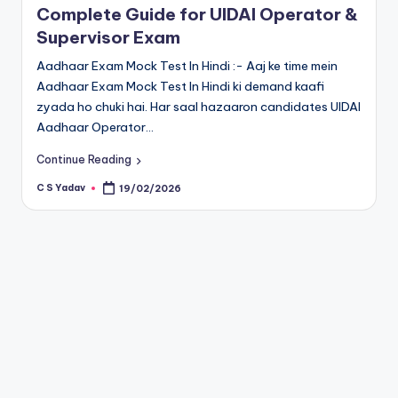
Complete Guide for UIDAI Operator &
Supervisor Exam
Aadhaar Exam Mock Test In Hindi :- Aaj ke time mein
Aadhaar Exam Mock Test In Hindi ki demand kaafi
zyada ho chuki hai. Har saal hazaaron candidates UIDAI
Aadhaar Operator…
Continue Reading
C S Yadav
19/02/2026
Posted
by